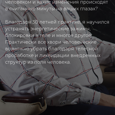
человеком и какие изменения происходят
в считанные минуты на ваших глазах?
Благодаря 30 летней практике, я научился
устранять энергетические зажимы,
блокировки в теле и многое другое.
Практически все хвори человеческие
возможно убрать благодаря телесной
проработке и ликвидации внедренных
структур из поля человека.