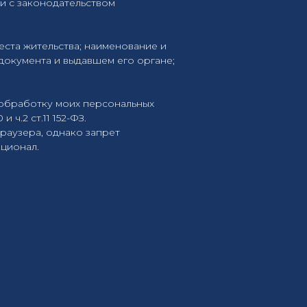
и с законодательством
еста жительства; наименование и
документа и выдавшем его органе;
ь обработку моих персональных
и ч.2 ст.11 152-ФЗ.
браузера, однако запрет
кционал.