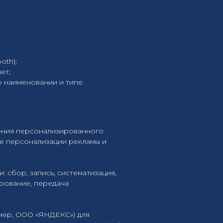
oth);
ет;
 о наименовании и типе
ения персонализированного
кже персонализации рекламы и
сбор, запись, систематизация,
ирование, передача
мер, ООО «ЯНДЕКС») для