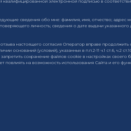
й квалифицированной электронной подписью в соответстви
ующие сведения обо мне: фамилия, имя, отчество; адрес м
товеряющего личность; сведения о дате выдачи указанного 
чае отзыва настоящего согласия Оператор вправе продолжит
и оснований (условий), указанных в п.п.2-11 ч.1 ст.6, ч.2 ст.10 
ве запретить сохранение файлов cookie в настройках своего 
ет повлиять на возможность использования Сайта и его фун