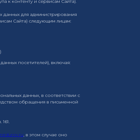
а к контенту и сервисам Сайта).
х данных для администрирования
висам Сайта) следующим лицам:
)
данных посетителей), включая:
нальных данных, в соответствии с
средством обращения в письменной
 161.
mirdurov.ru
, в этом случае оно