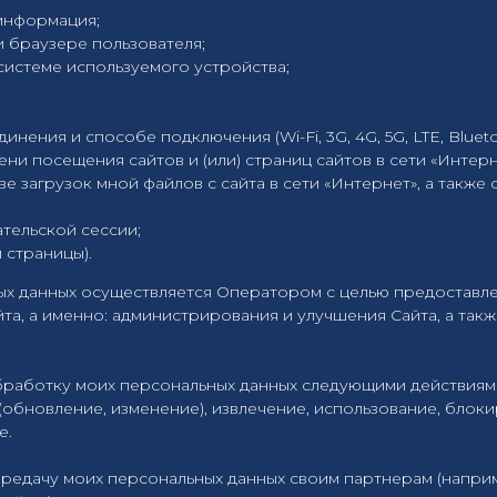
информация;
 браузере пользователя;
истеме используемого устройства;
нения и способе подключения (Wi-Fi, 3G, 4G, 5G, LTE, Blueto
ени посещения сайтов и (или) страниц сайтов в сети «Интерн
ве загрузок мной файлов с сайта в сети «Интернет», а также
тельской сессии;
страницы).
ых данных осуществляется Оператором с целью предоставл
йта, а именно: администрирования и улучшения Сайта, а та
работку моих персональных данных следующими действиями: 
(обновление, изменение), извлечение, использование, блок
е.
ередачу моих персональных данных своим партнерам (напри