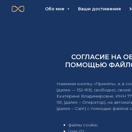
Обо мне
Ваши достижения
СОГЛАСИЕ НА О
ПОМОЩЬЮ ФАЙЛО
Нажимая кнопку «Принять», я, в со
(далее — 152-ФЗ), свободно, сво
Екатерине Владимировне, ИНН 77257
161, (далее – Оператор), на автом
(далее – Сайт) с помощью файлов 
файлы cookie;
User ID;