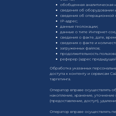
обобщенная аналитическая 
сведения об оборудовании и
сведения об операционной с
IP-адрес;
данные геолокации;
данные о типе Интернет-соеди
сведения о факте, дате, врем
сведения о факте и количест
загруженных файлов;
продолжительность пользова
реферер (адрес предыдущей 
Обработка указанных персональн
доступа к контенту и сервисам Са
таргетинга.
Оператор вправе осуществлять об
накопление, хранение, уточнение 
(предоставление, доступ), удалени
Оператор вправе осуществлять п