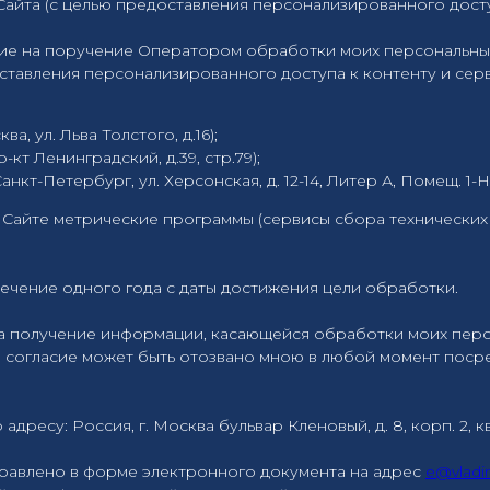
айта (с целью предоставления персонализированного доступ
ие на поручение Оператором обработки моих персональны
оставления персонализированного доступа к контенту и сер
а, ул. Льва Толстого, д.16);
р-кт Ленинградский, д.39, стр.79);
Санкт-Петербург, ул. Херсонская, д. 12-14, Литер А, Помещ. 1-Н
 Сайте метрические программы (сервисы сбора технических 
течение одного года с даты достижения цели обработки.
а получение информации, касающейся обработки моих персо
нное согласие может быть отозвано мною в любой момент по
ресу: Россия, г. Москва бульвар Кленовый, д. 8, корп. 2, кв.
равлено в форме электронного документа на адрес
e@vladi